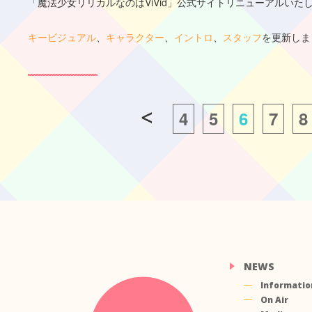
「魔法少女リリカルなのはViVid」公式サイトリニューアルいた
キービジュアル
、
キャラクター
、
イントロ
、
スタッフ
を更新しま
4
5
6
7
8
NEWS
Informatio
On Air