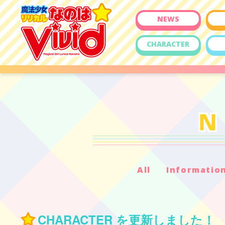
NEWS
CHARACTER
All
Informatio
CHARACTER を更新しました！